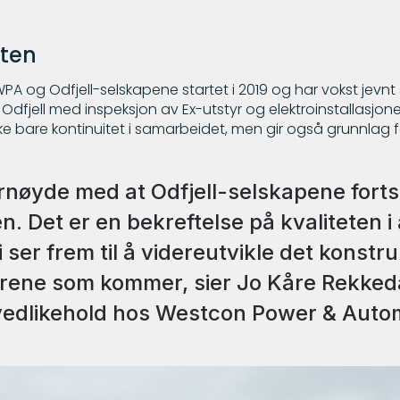
iten
 og Odfjell-selskapene startet i 2019 og har vokst jevnt
 Odfjell med inspeksjon av Ex-utstyr og elektroinstallasjon
ke bare kontinuitet i samarbeidet, men gir også grunnlag fo
ornøyde med at Odfjell-selskapene forts
en. Det er en bekreftelse på kvaliteten i 
i ser frem til å videreutvikle det konstr
årene som kommer, sier Jo Kåre Rekkedal
vedlikehold hos Westcon Power & Auto