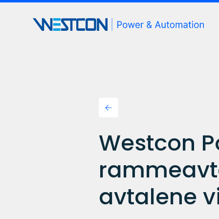
Westcon Po
rammeavtal
avtalene vi