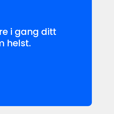
re i gang ditt
m helst.