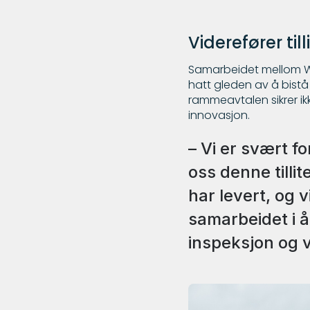
Viderefører till
Samarbeidet mellom WPA
hatt gleden av å bistå
rammeavtalen sikrer ik
innovasjon.
– Vi er svært f
oss denne tillit
har levert, og v
samarbeidet i 
inspeksjon og 