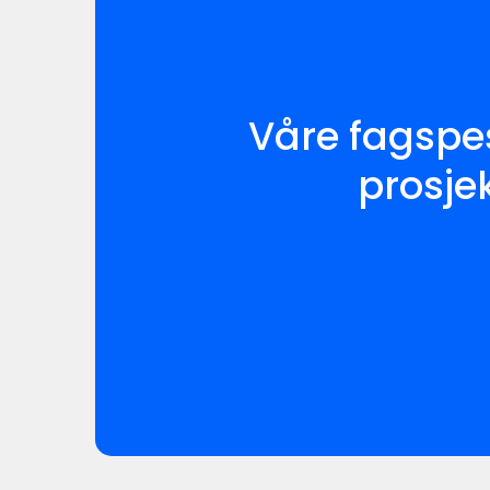
Våre fagspesi
prosjek