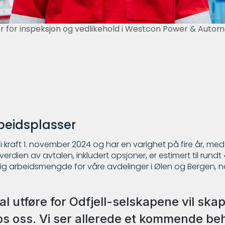
er for inspeksjon og vedlikehold i Westcon Power & Autom
beidsplasser
kraft 1. november 2024 og har en varighet på fire år, med 
erdien av avtalen, inkludert opsjoner, er estimert til rundt 
ig arbeidsmengde for våre avdelinger i Ølen og Bergen, n
kal utføre for Odfjell-selskapene vil ska
os oss. Vi ser allerede et kommende beh