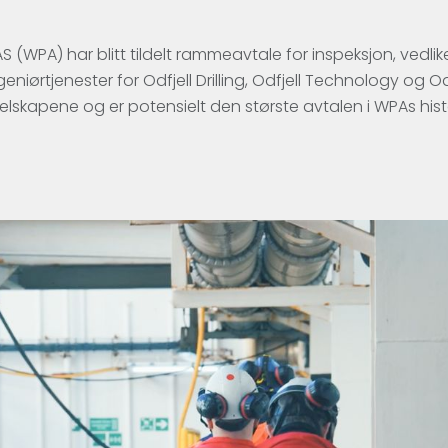
WPA) har blitt tildelt rammeavtale for inspeksjon, vedlike
geniørtjenester for Odfjell Drilling, Odfjell Technology og 
-selskapene og er potensielt den største avtalen i WPAs hist