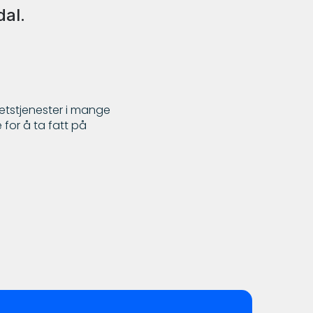
dal.
itetstjenester i mange
 for å ta fatt på