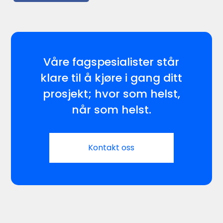
Våre fagspesialister står
klare til å kjøre i gang ditt
prosjekt; hvor som helst,
når som helst.
Kontakt oss