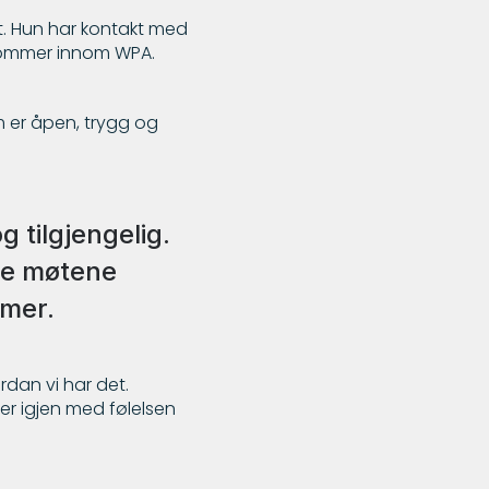
t. Hun har kontakt med
 kommer innom WPA.
m er åpen, trygg og
g tilgjengelig.
te møtene
mmer.
dan vi har det.
er igjen med følelsen