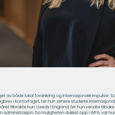
get av både lokal forankring og internasjonale impulser. 
agbrev i kontorfaget, før hun senere studerte internasjona
eåret tilbrakte hun i Leeds i England, før hun vendte tilbake
nen administrasjon. Da muligheten dukket opp i WPA, var h