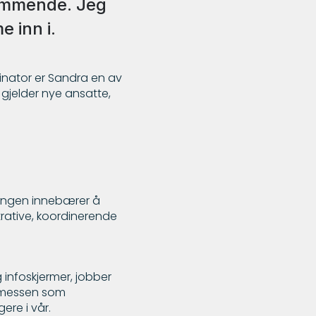
kommende. Jeg
 inn i.
inator er Sandra en av
gjelder nye ansatte,
lingen innebærer å
trative, koordinerende
infoskjermer, jobber
esmessen som
gere i vår.