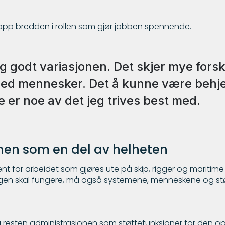
topp bredden i rollen som gjør jobben spennende.
ig godt variasjonen. Det skjer mye forskj
med mennesker. Det å kunne være behjel
 er noe av det jeg trives best med.
nen som en del av helheten
nt for arbeidet som gjøres ute på skip, rigger og maritime 
gen skal fungere, må også systemene, menneskene og st
 resten administrasjonen som støttefunksjoner for den op