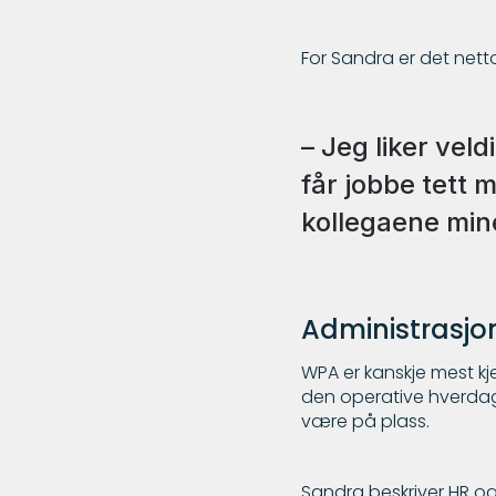
For Sandra er det net
– Jeg liker veld
får jobbe tett 
kollegaene mine
Administrasjo
WPA er kanskje mest kje
den operative hverda
være på plass.
Sandra beskriver HR og