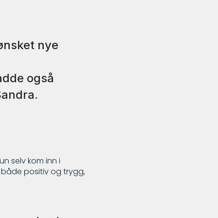
ønsket nye
adde også
Sandra.
n selv kom inn i
m både positiv og trygg,