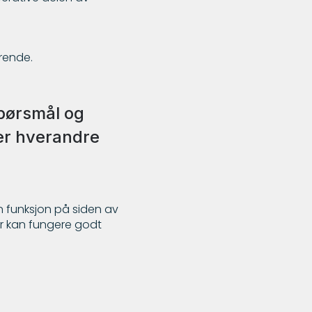
rende.
spørsmål og
er hverandre
n funksjon på siden av
er kan fungere godt