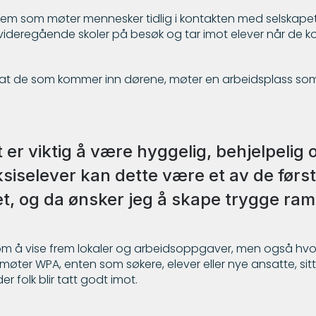
dem som møter mennesker tidlig i kontakten med selskape
er videregående skoler på besøk og tar imot elever når de
ig at de som kommer inn dørene, møter en arbeidsplass so
er viktig å være hyggelig, behjelpelig o
siselever kan dette være et av de førs
et, og da ønsker jeg å skape trygge ra
om å vise frem lokaler og arbeidsoppgaver, men også hvor
ter WPA, enten som søkere, elever eller nye ansatte, sitt
er folk blir tatt godt imot.