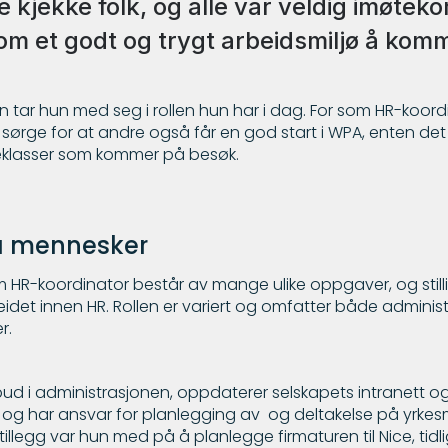
e kjekke folk, og alle var veldig imøte
m et godt og trygt arbeidsmiljø å komme
 tar hun med seg i rollen hun har i dag. For som HR-koord
rge for at andre også får en god start i WPA, enten det 
oleklasser som kommer på besøk.
på mennesker
HR-koordinator består av mange ulike oppgaver, og stil
beidet innen HR. Rollen er variert og omfatter både adminis
r.
 i administrasjonen, oppdaterer selskapets intranett og 
er og har ansvar for planlegging av og deltakelse på yrk
 tillegg var hun med på å planlegge firmaturen til Nice, tidli