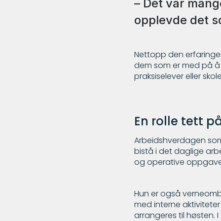
– Det var mang
opplevde det so
Nettopp den erfaringen
dem som er med på å sø
praksiselever eller sk
En rolle tett 
Arbeidshverdagen som 
bistå i det daglige ar
og operative oppgave
Hun er også verneombud
med interne aktivitet
arrangeres til høsten. I