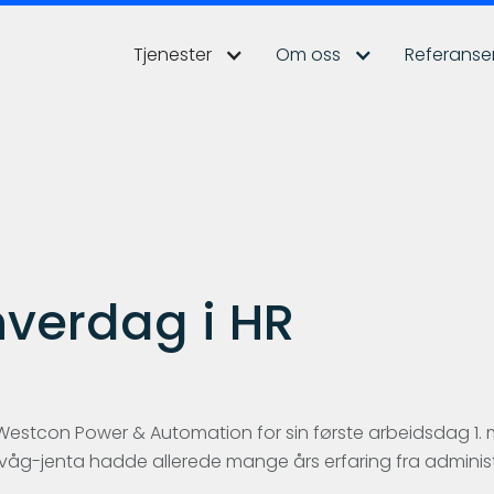
Tjenester
Om oss
Referanse
hverdag i HR
Westcon Power & Automation for sin første arbeidsdag 1. m
ensvåg-jenta hadde allerede mange års erfaring fra administr