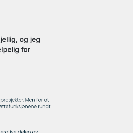
ellig, og jeg
pelig for
prosjekter. Men for at
øttefunksjonene rundt
erative delen av