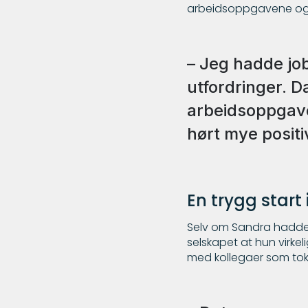
arbeidsoppgavene og
– Jeg hadde jo
utfordringer. D
arbeidsoppgave
hørt mye positi
En trygg start i
Selv om Sandra hadde h
selskapet at hun virkel
med kollegaer som tok