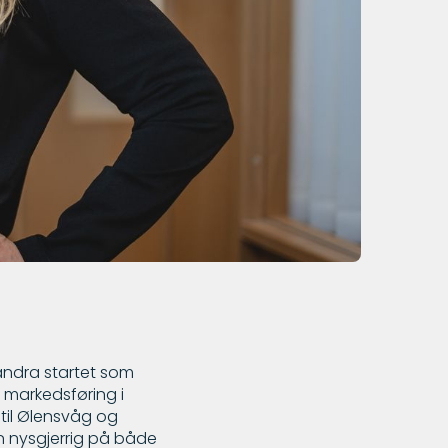
Sandra startet som
l markedsføring i
 til Ølensvåg og
un nysgjerrig på både